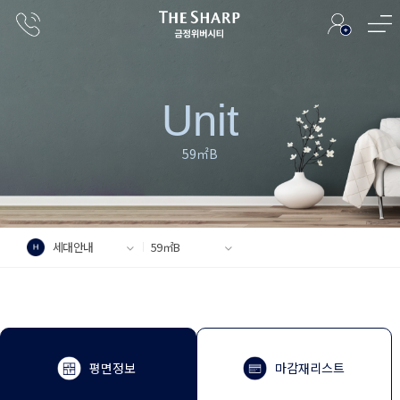
U
n
i
t
5
9
㎡
B
세대안내
59㎡B
평면정보
마감재리스트